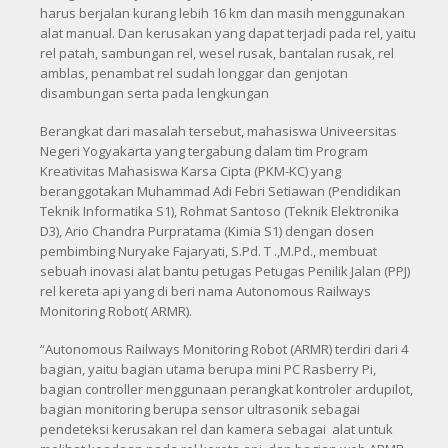
harus berjalan kurang lebih 16 km dan masih menggunakan
alat manual. Dan kerusakan yang dapat terjadi pada rel, yaitu
rel patah, sambungan rel, wesel rusak, bantalan rusak, rel
amblas, penambat rel sudah longgar dan genjotan
disambungan serta pada lengkungan
Berangkat dari masalah tersebut, mahasiswa Univeersitas
Negeri Yogyakarta yang tergabung dalam tim Program
Kreativitas Mahasiswa Karsa Cipta (PKM-KC) yang
beranggotakan Muhammad Adi Febri Setiawan (Pendidikan
Teknik Informatika S1), Rohmat Santoso (Teknik Elektronika
D3), Ario Chandra Purpratama (Kimia S1) dengan dosen
pembimbing Nuryake Fajaryati, S.Pd. T .,M.Pd., membuat
sebuah inovasi alat bantu petugas Petugas Penilik Jalan (PPJ)
rel kereta api yang di beri nama Autonomous Railways
Monitoring Robot( ARMR).
“Autonomous Railways Monitoring Robot (ARMR) terdiri dari 4
bagian, yaitu bagian utama berupa mini PC Rasberry Pi,
bagian controller menggunaan perangkat kontroler ardupilot,
bagian monitoring berupa sensor ultrasonik sebagai
pendeteksi kerusakan rel dan kamera sebagai alat untuk