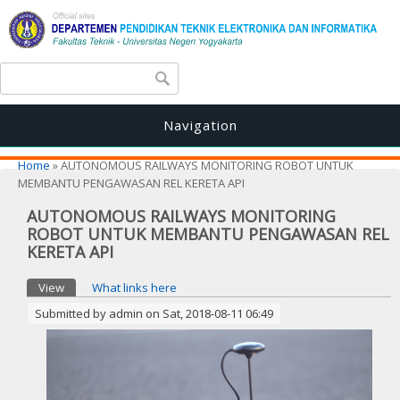
Search form
Search
Navigation
You are here
Home
» AUTONOMOUS RAILWAYS MONITORING ROBOT UNTUK
MEMBANTU PENGAWASAN REL KERETA API
AUTONOMOUS RAILWAYS MONITORING
ROBOT UNTUK MEMBANTU PENGAWASAN REL
KERETA API
Primary tabs
View
(active tab)
What links here
Submitted by
admin
on Sat, 2018-08-11 06:49