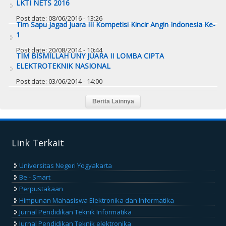
LKTI NETS 2016
Post date:
08/06/2016 - 13:26
Tim Sapu Jagad Juara III Kompetisi Kincir Angin Indonesia Ke-
1
Post date:
20/08/2014 - 10:44
TIM BISMILLAH UNY JUARA II LOMBA CIPTA
ELEKTROTEKNIK NASIONAL
Post date:
03/06/2014 - 14:00
Link Terkait
Universitas Negeri Yogyakarta
Be - Smart
Perpustakaan
Himpunan Mahasiswa Elektronika dan Informatika
Jurnal Pendidikan Teknik Informatika
Jurnal Pendidikan Teknik elektronika