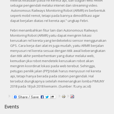
melihat keadaan pada rel kereta api, dan bagian web ARMR
sebagai pengendali melalui intenet dan streaming video.
Autonomous Railways Monitoring Robot (ARMR) ini berbentuk
seperti mobil remot, tetapi pada bannya dimodifikasi agar
dapat berjalan diatas rel kereta api.” ungkap Febri.
Febri menambahkan fitur lain dari Autonomous Railways
Monitoring Robot (ARMR) yaitu dapat mengirim lokasi
kerusakan rel kereta yang terdeketeksi sensor menggunakan
GPS. Cara kerja dari alat ini juga mudah, yaitu ARMR berjalan
menyusuri rel kereta sesuai dengan titik awal keberangkatan
dan titik akhir pemberhentian yang diatur melalui web,
kemudian jika robot mendeteki kerusakan robot akan
mengirim koordinat lokasi pada web terebut. Sehingga,
petugas penilik jalan (PPJ) tidak harus menyusuri rel kereta
api, tetapi hanya berada pada station pengendali. Hal
tersebut diungkapnya setelah memenangkan lomba PIMUNY
2018 pada 18 Juli 2018 kemarin. (Sumber: ft.uny.ac.id)
Events