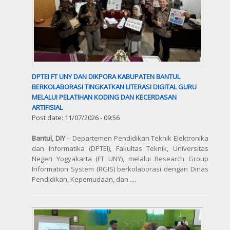
DPTEI FT UNY DAN DIKPORA KABUPATEN BANTUL
BERKOLABORASI TINGKATKAN LITERASI DIGITAL GURU
MELALUI PELATIHAN KODING DAN KECERDASAN
ARTIFISIAL
Post date:
11/07/2026 - 09:56
Bantul, DIY
– Departemen Pendidikan Teknik Elektronika
dan Informatika (DPTEI), Fakultas Teknik, Universitas
Negeri Yogyakarta (FT UNY), melalui Research Group
Information System (RGIS) berkolaborasi dengan Dinas
Pendidikan, Kepemudaan, dan
....