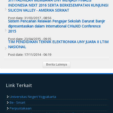
SITI FADHILAH MEMBAWA UNY MENJADI FINALIS
INDONESIA NEXT 2016 SERTA BERKESEMPATAN KUNJUNGI
SILICON VALLEY - AMERIKA SERIKAT
Post date:
31/03/2017 - 08:56
Sistem Pencarian Relawan Pengajar Sekolah Darurat Banjir
dipresentasikan dalam International CHIuXiD Conference
2015
Post date:
23/04/2015 - 09:35
TIM PENDIDIKAN TEKNIK ELEKTRONIKA UNY JUARA II LTIM
NASIONAL
Post date:
17/11/2014 - 06:19
Link Terkait
Universitas Negeri Yogyakarta
Be - Smart
Perpustakaan