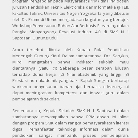
program Pengabdian pada Masyarakat (PPM), tim PPM dosen
Jurusan Pendidikan Teknik Elektronika dan Informatika (JPTEI),
Fakultas Teknik, Universitas Negeri Yogyakarta yang diketuai
oleh Dr. Pramudi Utomo mengadakan kegiatan yang bertajuk
Workshop Penyusunan Bahan Ajar Berbasis E-learning dalam
Rangka Menyongsong Revolusi Industri 4.0 di SMK N 1
Saptosari, Gunung Kidul.
Acara tersebut dibuka oleh Kepala Balai Pendidikan
Menengah Gunung Kidul. Dalam sambutannya, Drs. Sangkin,
M.Pd. mengatakan bahwa indikator sekolah maju
diantaranya, yaitu: (1) Seberapa besar serapan lulusan
terhadap dunia kerja; (2) Nilai akademik yang tinggi; (3)
Prestasi non akademik yang baik. Bapak Sangkin berharap
workshop penyusunan bahan ajar berbasis e-learning ini
dapat meningkatkan kompetensi dan inovasi guru dalam
pembelajaran di sekolah.
Sementara itu, Kepala Sekolah SMK N 1 Saptosari dalam
sambutannya meyampaikan bahwa PPM dosen ini
inline
dengan program SMK dalam rangka pemasyarakatan literasi
digital. Pemanfaatan teknologi informasi dalam dunia
pendidikan sangat membantu proses pembelajaran.