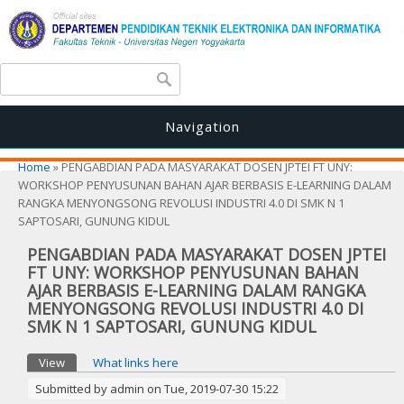
Search form
Search
Navigation
You are here
Home
» PENGABDIAN PADA MASYARAKAT DOSEN JPTEI FT UNY:
WORKSHOP PENYUSUNAN BAHAN AJAR BERBASIS E-LEARNING DALAM
RANGKA MENYONGSONG REVOLUSI INDUSTRI 4.0 DI SMK N 1
SAPTOSARI, GUNUNG KIDUL
PENGABDIAN PADA MASYARAKAT DOSEN JPTEI
FT UNY: WORKSHOP PENYUSUNAN BAHAN
AJAR BERBASIS E-LEARNING DALAM RANGKA
MENYONGSONG REVOLUSI INDUSTRI 4.0 DI
SMK N 1 SAPTOSARI, GUNUNG KIDUL
Primary tabs
View
(active tab)
What links here
Submitted by
admin
on Tue, 2019-07-30 15:22